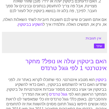
האם לדעתכם ביטקוין יעלה או ירד? מובן שזוהי שאלה
מצויינת, אבל פה צריך להתעסק בנתונים ובניבוים על סמך
העבר. לפיכך, פה בלוג זה בנושא ביטקוין יכול לעזור לכם
אם אתם חושבים שיש לכם תשובות חיוביות לשתי השאלות האלה,
אז, ורק אז, תמשיכו האלה. ותלמידו איך ל
השקיע בביטקוין
.
אין תגובות:
שתף
האם ביטקוין עולה או נופל? מחקר
אינטרנטי 1 לפי גוגל טרנדס
ביטקוין
הוא מטבע אינטרנטי. כפי שתוכלו לקרוא באתר זה. לפני
שתדעו האם כדאי להשתמש בביטקוין , האם כדאי להשקיע
בביטקוין אני אציג בפניכם מספר עובדות אינטרנטיות על ביטקוין.
המחקר הראשון הוא לפי
גוגל טרנדס
(ראו את המדריך
וההסברים). באופן כללי גוגל טרנדס זהו כלי שמאפשר לנו לראות
כמה אנשים חיפשו בגוגל תחום מסוים ולהשוות את זה לתחומים
אחרים. בדקתי את התאריכים מתאריך 2011 ועד מאי 2014 מה